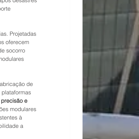
após desastres 
orte 
as. Projetadas 
os oferecem 
de socorro 
modulares 
 fabricação de 
 plataformas 
 precisão e 
ões modulares 
stentes à 
ilidade a 