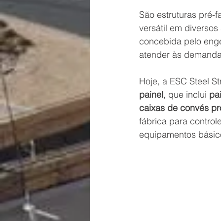
São estruturas pré-f
versátil em diversos
concebida pelo enge
atender às demandas
Hoje, a 
ESC Steel St
painel
, que inclui 
pa
caixas de convés pr
fábrica para contro
equipamentos básic