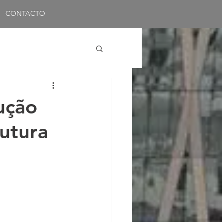
CONTACTO
ução
rutura