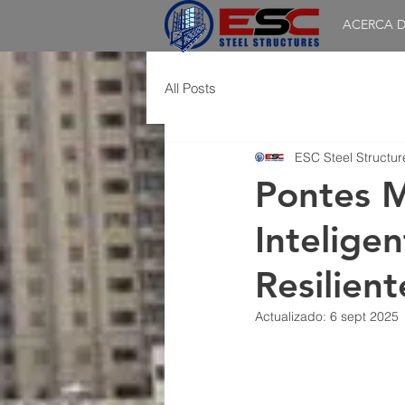
ACERCA D
All Posts
ESC Steel Structur
Pontes M
Intelige
Resilient
Actualizado:
6 sept 2025