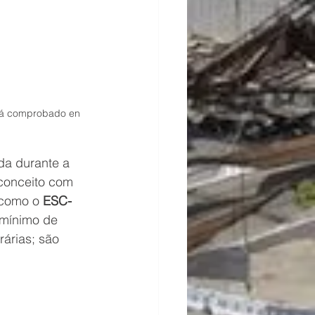
stá comprobado en 
da durante a 
 conceito com 
 como o 
ESC-
 mínimo de 
árias; são 