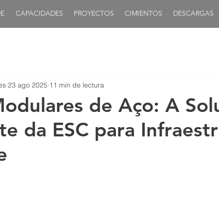
E
CAPACIDADES
PROYECTOS
CIMIENTOS
DESCARGAS
es
23 ago 2025
11 min de lectura
odulares de Aço: A Sol
nte da ESC para Infraest
e