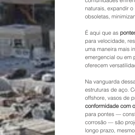
comunidades enfrent
naturais, expandir o
obsoletas, minimiza
É aqui que as 
ponte
para velocidade, res
uma maneira mais in
emergencial ou em p
oferecem versatili
Na vanguarda dessa
estruturas de aço. 
offshore, vasos de p
conformidade com os
para pontes 
— const
corrosão — são proje
longo prazo, mesmo