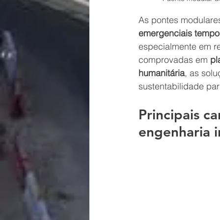
As pontes modulare
emergenciais tempo
especialmente em re
comprovadas em 
pl
humanitária
, as 
solu
sustentabilidade par
Principais c
engenharia i