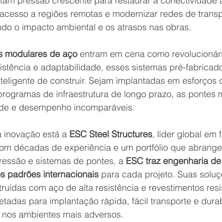
am pressão crescente para restaurar a conectividade 
 acesso a regiões remotas e modernizar redes de transp
ndo o impacto ambiental e os atrasos nas obras.
s modulares de aço
 entram em cena como revolucionári
istência e adaptabilidade, esses sistemas pré-fabricad
teligente de construir. Sejam implantadas em esforços 
rogramas de infraestrutura de longo prazo, 
as pontes 
dade e desempenho incomparáveis.
 inovação está a 
ESC Steel Structures
, líder global em
Com décadas de experiência e um portfólio que abrange
ressão e sistemas de pontes, a 
ESC
 traz engenharia 
de
 padrões internacionais
para cada projeto. 
Suas soluç
ruídas com aço de alta resistência e revestimentos resi
tadas para implantação rápida, fácil transporte e durab
 nos ambientes mais adversos.