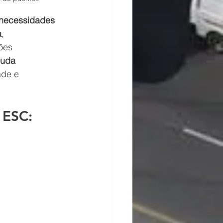
necessidades 
a
, 
ões 
juda 
ade e 
 ESC: 