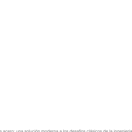
 acero: una solución moderna a los desafíos clásicos de la ingenierí