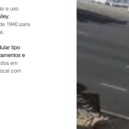
ão e uso 
iley
,
 de 1940 para 
a.
lar tipo 
ntamentos e 
ados em 
local com 