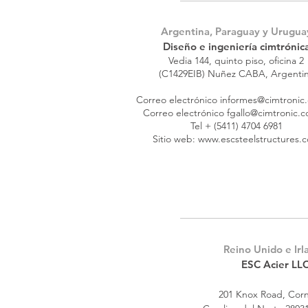
Argentina, Paraguay y Urugua
Diseño e ingeniería cimtrónic
Vedia 144, quinto piso, oficina 2
(C1429EIB) Nuñez CABA, Argenti
Correo electrónico
informes@cimtronic
Correo electrónico
fgallo@cimtronic.c
Tel + (5411) 4704 6981
Sitio web: w
ww.escsteelstructures.
Reino Unido e Irl
ESC Acier LL
201 Knox Road
, Corn