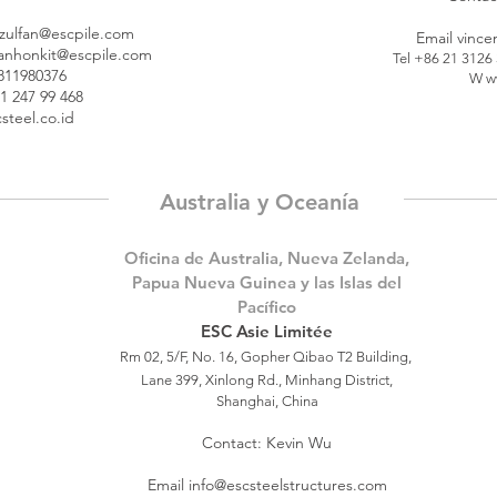
zulfan@escpile.com
Email
vince
anhonkit@escpile.com
Tel +86 21 3126
811980376
W
w
1 247 99 468
steel.co.id
Australia y Oceanía
Oficina de Australia, Nueva Zelanda,
Papua Nueva Guinea y las Islas del
Pacífico
ESC Asie Limitée
Rm 02, 5/F, No. 16, Gopher Qibao T2 Building,
Lane 399, Xinlong Rd., Minhang District,
Shanghai, China
Contact: Kevin Wu
Email
info@escsteelstructures.com