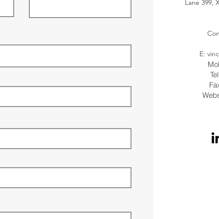
Lane 399, X
Con
E:
vin
Mo
Te
Fa
Webs