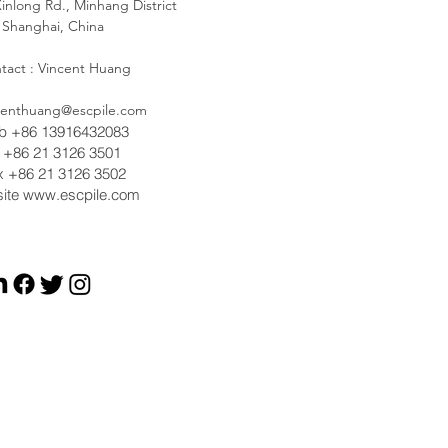
inlong Rd., Minhang District
Shanghai, China
tact : Vincent Huang
centhuang@escpile.com
b +86 13916432083
l +86 21 3126 3501
x +86 21 3126 3502
ite
www.escpile.com