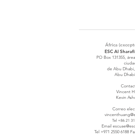
África (except
ESC Al Sharafi
PO Box 131355, área 
ciuda
de Abu Dhabi,
Abu Dhabi
Contac
Vincent 
Kevin As
Correo elec
vincenthuang@e
Tel +86 21 3
Email escuae@es
Tel +971 2550 6188 F