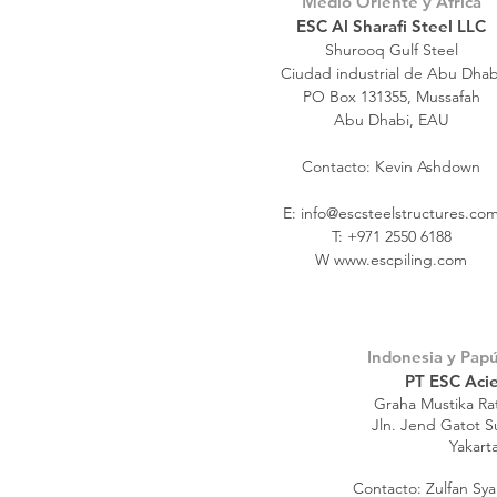
Medio Oriente y África
ESC Al Sharafi Steel LLC
Shurooq Gulf Steel
Ciudad industrial de Abu Dhab
PO Box 131355, Mussafah
Abu Dhabi, EAU
Contacto: Kevin Ashdown
E:
info@escsteelstructures.co
T: +971 2550 6188
W
www.escpiling.com
Indonesia y Pap
PT ESC Acie
Graha Mustika Rat
Jln. Jend Gatot S
Yakart
Contacto: Zulfan Sya