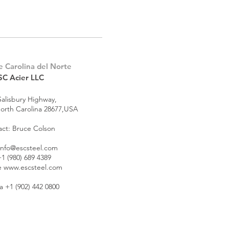
e Carolina del Norte
SC Acier LLC
Salisbury Highway,
 North Carolina 28677,USA
ct: Bruce Colson
info@escsteel.com
+1 (980) 689 4389
e
www.escsteel.com
 +1 (902) 442 0800