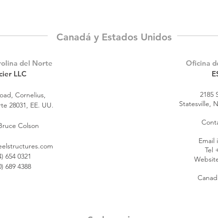
Canadá y Estados Unidos
rolina del Norte
Oficina d
cier LLC
E
2185 
Road
, Cornelius,
Statesville,
rte 28031, EE. UU.
Conta
Bruce Colson
Email
elstructures.com
Tel 
4) 654 0321
Websit
0) 689 4388
Canada