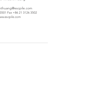
nthuang@escpile.com
 3501 Fax +86 21 3126 3502
ww.escpile.com