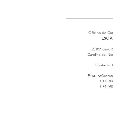
Oficina de Ca
ESC A
20109 Knox 
Carolina del No
Contacto: 
E:
bruce@escste
T +1 (70
T +1 (98