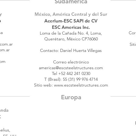
Sudamerica
y
México, América Central y del Sur
a
Acerlum-ESC SAPI de CV
ESC Americas Inc.
na
Cor
Loma de la Cañada No. 4, Loma,
Querétaro, México CP76060
.com.ar
Sit
om.ar
Contacto: Daniel Huerta Villegas
com
Correo electrónico
americas@escsteelstructures.com
Tel +52 442 241 0230
T (Brasil): 55 (31) 99 976 4714
Sitio web:
www.escsteelstructures.com
Europa
anda
C
elius,