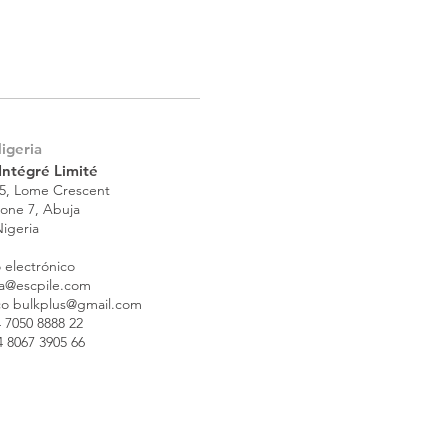
igeria
Intégré Limité
 5, Lome Crescent
one 7, Abuja
igeria
 electrónico
ia@escpile.com
co
bulkplus@gmail.com
4 7050 8888 22
 8067 3905 66