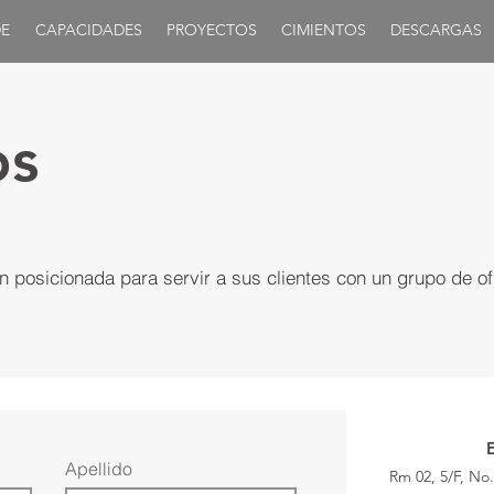
E
CAPACIDADES
PROYECTOS
CIMIENTOS
DESCARGAS
os
n posicionada para servir a sus clientes con un grupo de o
E
Apellido
Rm 02, 5/F
, No