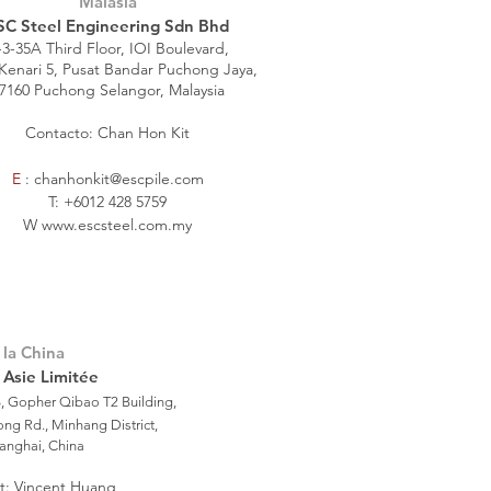
Malasia
SC Steel Engineering Sdn Bhd
3-35A Third Floor, IOI Boulevard,
 Kenari 5, Pusat Bandar Puchong Jaya,
7160 Puchong Selangor, Malaysia
Contacto: Chan Hon Kit
E
:
chanhonkit@escpile.com
T:
+6012 428 5759
W
www.escsteel.com.my
la China
 Asie Limitée
6, Gopher Qibao T2 Building,
ong Rd., Minhang District,
anghai, China
t: Vincent Huang