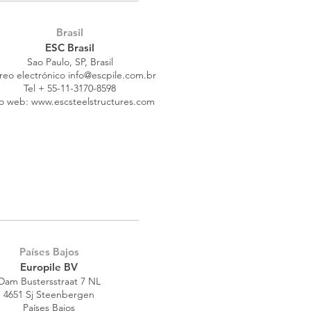
Brasil
ESC Brasil
Sao Paulo, SP, Brasil
reo electrónico
info@escpile.com.br
Tel + 55-11-3170-8598
io web:
www.escsteelstructures.com
Países Bajos
Europile BV
Dam Bustersstraat 7 NL
4651 Sj Steenbergen
Países Bajos