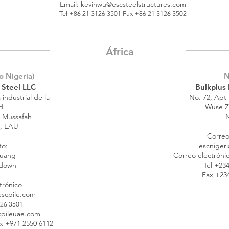
Email:
kevinwu@escsteelstructures.com
Tel +86 21 3126 3501 Fax +86 21 3126 3502
África
o Nigeria)
N
 Steel LLC
Bulkplus 
industrial de la
No. 72, Apt
d
Wuse Z
 Mussafah
N
, EAU
Correo
to:
escniger
Huang
Correo electróni
hdown
Tel +23
Fax +234
trónico
scpile.com
126 3501
cpileuae.com
ax +971 2550 6112