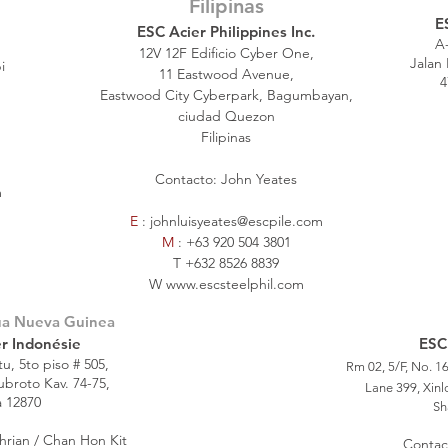
Filipinas
E
ESC Acier Philippines Inc.
A-
12V 12F Edificio Cyber ​​One,
Jalan
i
11 Eastwood Avenue,
4
Eastwood City Cyberpark, Bagumbayan,
ciudad Quezon
Filipinas
Contacto: John Yeates
m
E
:
johnluisyeates@escpile.com
M
: +63 920 504 3801
T +632 8526 8839
W
www.escsteelphil.com
úa Nueva Guinea
r Indonésie
ESC
u, 5to piso # 505,
Rm 02, 5/F, No. 1
ubroto Kav. 74-75,
Lane 399, Xinl
a 12870
Sh
hrian / Chan Hon Kit
Contac