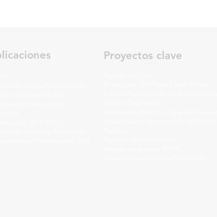
licaciones
Proyectos clave
Puente de Oro
nte
Reemplazo del Puente New Britain
icios de Acero Prefabricados
Edificio Prediseñado de la Cervecerí
ucturas Costa Afuera
Pontón Tug Harbor
ructura de Manejo de
Sistema Modular de Vigas de Transp
riales
Embarcadero Temporal de la Central
trucción de Edificio
Nuclear
ipos de Minería y Excavación
Pasarela Al Ittihad Road
ponentes Prefabricados: Riel
Hangar de aviones RAAF
Mare Harbour Delfines Monopiles