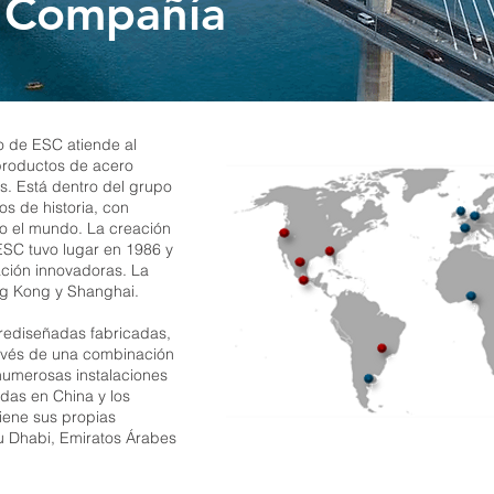
a Compañía
o de ESC atiende al
roductos de acero
s. Está dentro del grupo
s de historia, con
do el mundo. La creación
SC tuvo lugar en 1986 y
ción innovadoras. La
g Kong y Shanghai.
rediseñadas fabricadas,
ravés de una combinación
numerosas instalaciones
adas en China y los
iene sus propias
bu Dhabi, Emiratos Árabes