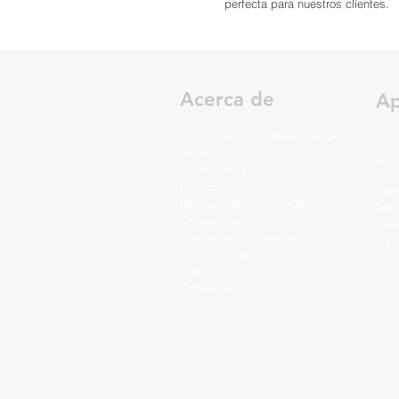
perfecta para nuestros clientes.
Acerca de
Ap
Acerca de las Estructuras de
Pue
Acero ESC
Edif
Política de QHSE
Estr
Equipo
Est
Responsabilidad Social
Mate
Corporativa
Cons
Ingeniería de Diseño y Valor
Equ
CAD y Dibujo
Com
Calidad
Contacto