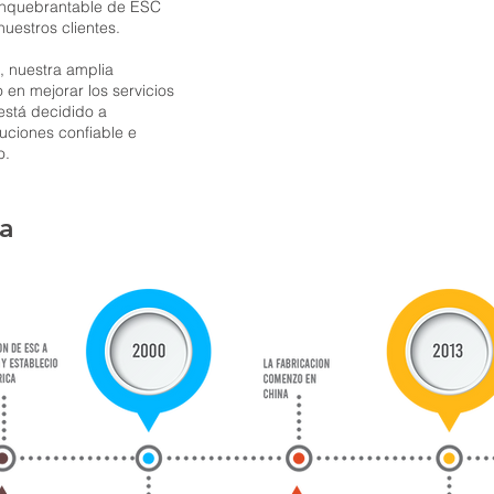
inquebrantable de ESC
uestros clientes.
, nuestra amplia
en mejorar los servicios
está decidido a
uciones confiable e
o.
va
va