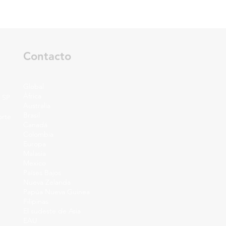
Contacto
Global
África
a SP
Australia
Brasil
orte
Canadá
Colombia
Europa
Malasia
Mexico
Países Bajos
Nueva Zelanda
Papúa Nueva Guinea
Filipinas
El sudeste de Asia
EAU