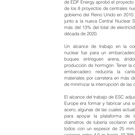
de EDF Energy aprobó el proyecto e
de los 8 proyectos de centrales nu
gobierno del Reino Unido en 2010.
junto a la nueva Central Nuclear 
más del 13% del total de electrici
década de 2020.
Un alcance de trabajo en la con
nuclear fue para un embarcader
buques entreguen arena, árid
producción de hormigón. Tener la c
embarcadero reduciría la cant
materiales por carretera en más d
de minimizar la interrupción de las
El alcance del trabajo de ESC adj
Europe era formar y fabricar una s
acero, algunas de las cuales actua
para apoyar la plataforma de l
diámetros de tubería oscilaron 
todos con un espesor de 25 mm.
variaron entre 4.0 m hasta 19.39