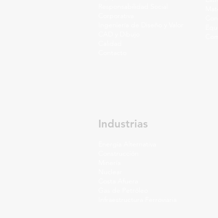
Responsabilidad Social
Mate
Corporativa
Cons
Ingeniería de Diseño y Valor
Equ
CAD y Dibujo
Com
Calidad
Contacto
Industrias
Energía Alternativa
Construcción
Minería
Nuclear
Costa Afuera
Gas de Petróleo
Infraestructura Ferroviaria