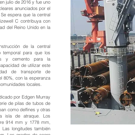
n julio de 2016 y fue uno
cleares anunciados por el
 Se espera que la central
Sizewell C contribuya con
dad del Reino Unido en la
strucción de la central
o temporal para que los
os y cemento para la
apacidad de utilizar este
idad de transporte de
el 80%, con la esperanza
 comunidades locales.
udicado por Edgen Murray
erie de pilas de tubos de
ban como delfines y otras
a isla de atraque. Los
entre 914 mm y 1778 mm,
 Las longitudes también
8 m. Los grados de acero