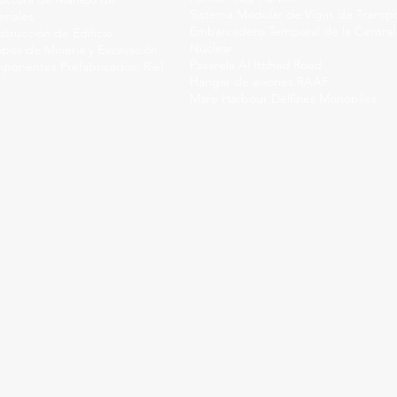
Sistema Modular de Vigas de Transp
riales
Embarcadero Temporal de la Central
trucción de Edificio
Nuclear
ipos de Minería y Excavación
Pasarela Al Ittihad Road
ponentes Prefabricados: Riel
Hangar de aviones RAAF
Mare Harbour Delfines Monopiles