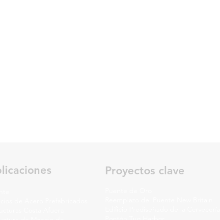
licaciones
Proyectos clave
Puente de Oro
nte
Reemplazo del Puente New Britain
icios de Acero Prefabricados
Edificio Prediseñado de la Cervecerí
ucturas Costa Afuera
Pontón Tug Harbor
ructura de Manejo de