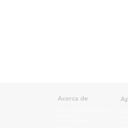
Acerca de
Ap
Acerca de las Estructuras de
Pue
Acero ESC
Edif
Política de QHSE
Estr
Equipo
Est