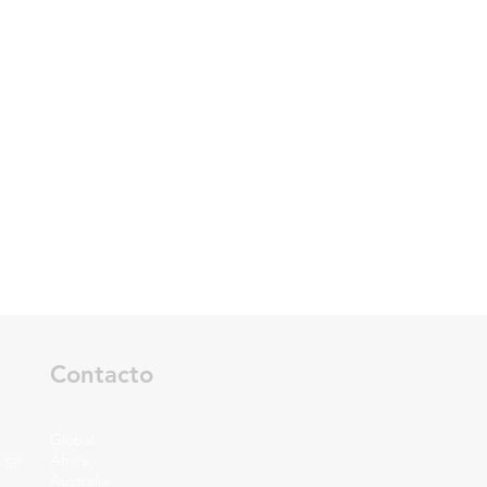
Contacto
Global
África
a SP
Australia