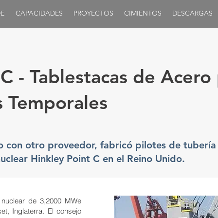
E
CAPACIDADES
PROYECTOS
CIMIENTOS
DESCARGAS
 C - Tablestacas de Acero
 Temporales
to con otro proveedor, fabricó pilotes de tuber
uclear Hinkley Point C en el Reino Unido.
l nuclear de 3,2000 MWe
, Inglaterra. El consejo