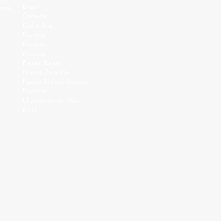
Brasil
orte
Canadá
Colombia
Europa
Malasia
Mexico
Países Bajos
Nueva Zelanda
Papúa Nueva Guinea
Filipinas
El sudeste de Asia
EAU