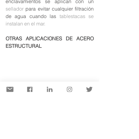
enclavamientos se aplican con un 
sellador
 para evitar cualquier filtración 
de agua cuando las 
tablestacas se 
instalan en el mar.
OTRAS APLICACIONES DE ACERO 
ESTRUCTURAL
Hay otras formas/secciones de acero 
estructural que se pueden fabricar, 
según sea necesario. Para estructuras 